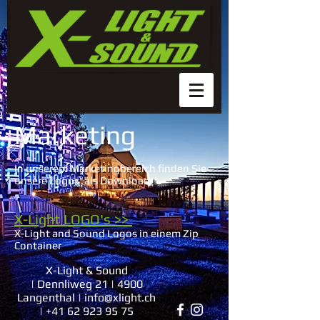
Marketing
In unserem Marketingbereich finden Sie
unsere Logos' als Download:
X-Light LOGO's >>
X-Light and Sound Logos in einem Zip
Container
X-Light & Sound
| Dennliweg 21 | 4900
Langenthal |
info@xlight.ch
|
+41 62 923 95 75