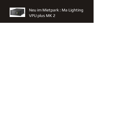
Neu im Mietpark : Ma Lighting
VPU plus MK 2
Neu im Mietpark : Yamaha CL 3
Neu im Mietpark : Altair Intercom
Wireless
Archiv
Juli 2020
(1)
1 Beitrag
Mai 2020
(1)
1 Beitrag