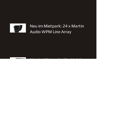
Neu im Mietpark: 24 x Martin
Audio WPM Line Array
Neu im Mietpark : Ma Lighting
VPU plus MK 2
Neu im Mietpark : Yamaha CL 3
Neu im Mietpark : Altair Intercom